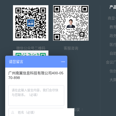
产
商显
教
政
医
微信公众号二维码
客服咨询
自
请您留言
会议
信
广州南翼信息科技有限公司400-05
70-898
大
大项目服务
友情链接：
商显行业协会
南翼智能会议
数字标牌网
医院分诊排队叫号系统