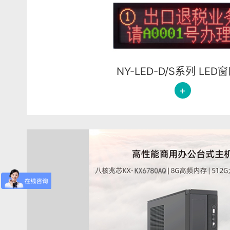
NY-LED-D/S系列 LED
+