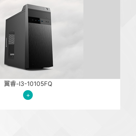
翼睿-I3-10105FQ
+