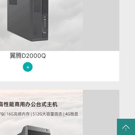
翼腾D2000Q
+