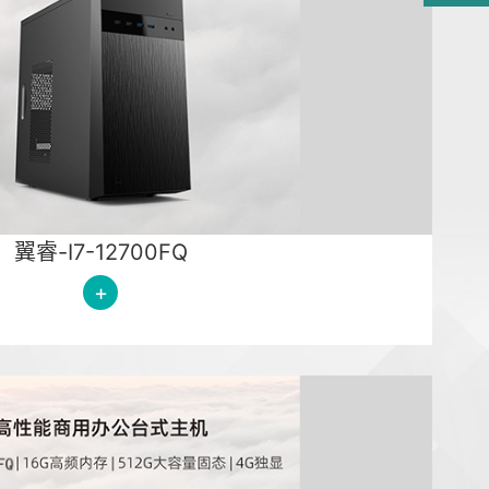
翼睿-I7-12700FQ
+