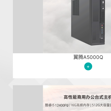
翼腾A5000Q
+