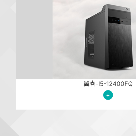
翼睿-I5-12400FQ
+