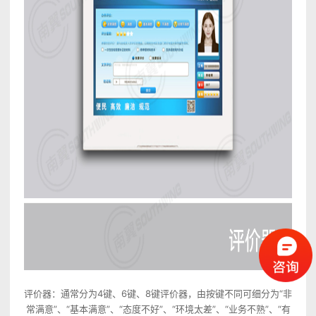
评价器：通常分为4键、6键、8键评价器，由按键不同可细分为“非
常满意”、“基本满意”、“态度不好”、“环境太差”、“业务不熟”、“有