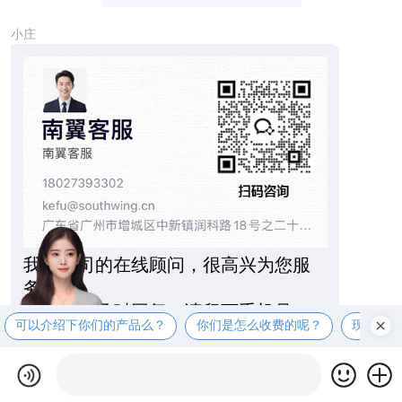
小庄
我是公司的在线顾问，很高兴为您服
务！
如果没能及时回复，请留下手机号
可以介绍下你们的产品么？
你们是怎么收费的呢？
现在有
码，我们收到后会立刻回访。
或拨打全国热线：400-0570-898，能
更快的解决您的问题！